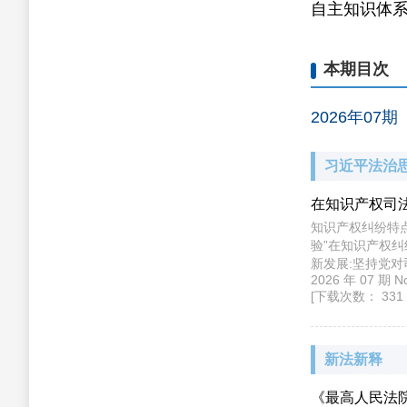
自主知识体
本期目次
网站访问量
2026年07期
总访问量:
645,614
今日访问量:
0
习近平法治
在知识产权司法
知识产权纠纷特点
验”在知识产权
新发展:坚持党
2026 年 07 期 No
以人民为中心,
[下载次数： 331 
的守正创新;坚持
解纷能力;坚定法
五五”时期,人
晰、稳定、可预
新法新释
《最高人民法