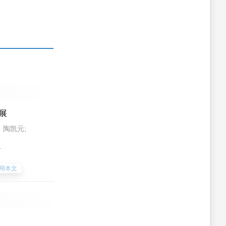
下载中心
2026年征订单
置顶
《法律适用》编辑部学生助理编辑报名
表
《法律适用》2025年“助力中国法学自
主知识体系构建”论文汇编
《法律适用》2025年公司法学论文汇编
展
《法律适用》2025年环境法学论文汇编
陶凯元;
创
more..
持
式
质
用本文
友情链接
十
清
学术不端检测系统
国际知识资源总库