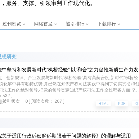
系，服务、支撑、引领审判工作现代化。
过刊浏览
网络首发
被引排行
下载排行
思想研究
中坚持和发展新时代“枫桥经验” 以“和合”之力促推新质生产力发
、创新规律、产业发展与新时代“枫桥经验”具有高契合度,新时代“枫桥经
纠纷化解中具有独特优势,并已然在知识产权司法实践中得到了切实贯彻和
对司法工作的绝对领导,把党的领导贯穿知识产权司法工作全过程各方面;坚
.532 ;
站稳知识产权综合治理的人民立场;坚持党的群众路线,引领知识产权解纷方
]
[被引频次： 0 ]
[阅读次数： 207 ]
依法治理,保障创新资源的高效配置;坚持“案结事了”,不断锤炼人民法院实
HTML
PDF
引
治自信,在国际知识产权治理体系中积极弘扬纠纷化解“东方经验”。进入“
民法院要以更加公正高效便民的知识产权纠纷解决方案,为创新主体提供更加
期的法律边界和行为规则,以“和合”之力服务和保障新质生产力加快发展。
院关于适用行政诉讼起诉期限若干问题的解释》的理解与适用